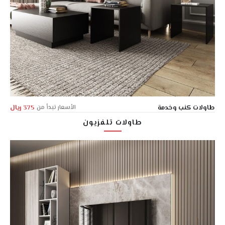
طاولات كنب وخدمة
الأسعار تبدأ من
375 ريال
طاولات تلفزيون