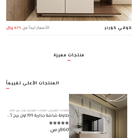
كوفي كورنر
الأسعار تبدأ من
675 ريال
منتجات مميزة
المنتجات الأعلى تقييماً
طاولات تلفزيون
,
طاولات تلفزيون لون بيج
,
طاولات تلفزيون معلقة
طاولة شاشة جدارية 199 لون بيج DE-153
860
ر.س
5.00
من أصل 5