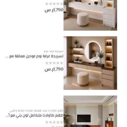
1,790
ر.س
0
من أصل 5
تسريحة غرف نوم
تسريحة غرفة نوم مودرن معلقة مع وحدة أدراج وأرفف مضيئة LED لون بيج وجوزي
1,790
ر.س
0
من أصل 5
طقم طاولات غرف معيشة
,
منتجات صناعة وطني
طقم طاولات متكامل لون بني مع أسود DE-953
0
من أصل 5