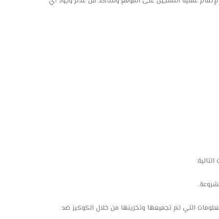
لإتمام عملية التسجيل على الموقع وللتأكد من عدم وجود أي
لتالية:
شروعة.
علومات التي تم تجميعها وتخزينها من خلال الكوكيز ضد