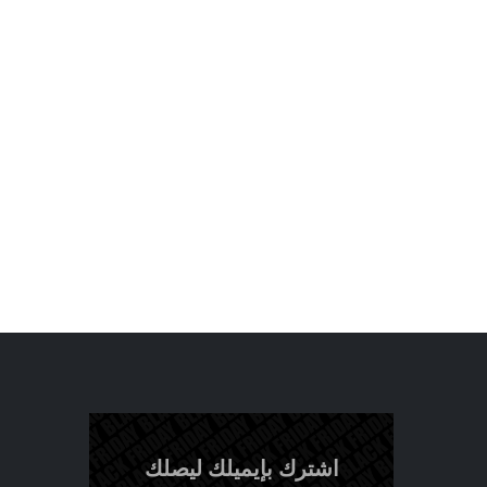
اشترك بإيميلك ليصلك