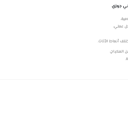
ية،
ل عملي،
لف أنماط الأثاث.
 المكياج،
.