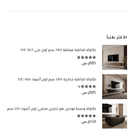
الأكثر طلباً
طاولة شاشة معلقة 280 سم لون بني DE-107
885
ر.س
4.84
من أصل 5
طاولة شاشة جدارية 280 سم لون أسود DE-106
885
ر.س
4.35
من أصل 5
طاولة وسط مودرن مع تخزين مخفي لون أسود 120 سم
630
ر.س
5.00
من أصل 5