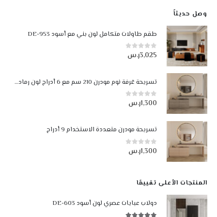
وصل حديثاً
طقم طاولات متكامل لون بني مع أسود DE-953
3,025
ر.س
0
من أصل 5
تسريحة غرفة نوم مودرن 210 سم مع 6 أدراج لون رمادي فاتح ورمادي غامق
1,300
ر.س
0
من أصل 5
تسريحة مودرن متعددة الاستخدام 9 أدراج
1,300
ر.س
0
من أصل 5
المنتجات الأعلى تقييمًا
دولاب عبايات عصري لون أسود DE-603