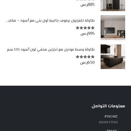
885
ر.س
5.00
من أصل 5
طاولة تلفزيون برفوف جانبية لون بني مع أسود – مكتبة شاشة مودرن 302 سم
995
ر.س
5.00
من أصل 5
طاولة وسط مودرن مع تخزين مخفي لون أسود 120 سم
630
ر.س
5.00
من أصل 5
معلومات التواصل
PHONE:
0114977143