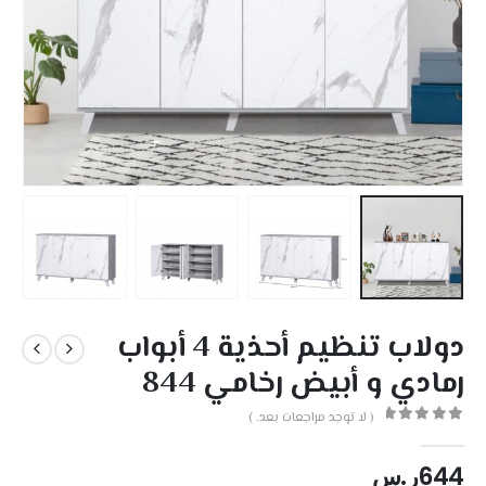
دولاب تنظيم أحذية 4 أبواب
رمادي و أبيض رخامي 844
( لا توجد مراجعات بعد. )
out of 5
0
644
ر.س