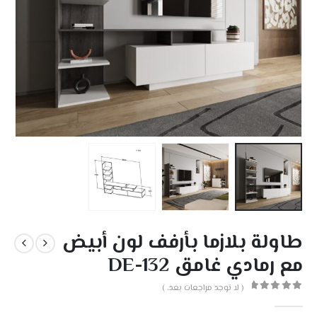
طاولة بلازما بأرفف لون أبيض
مع رمادي غامق DE-132
( لا توجد مراجعات بعد. )
out of 5
0