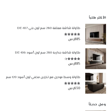
الأكثر طلباً
طاولة شاشة معلقة 280 سم لون بني DE-107
885
ر.س
4.84
من أصل 5
طاولة شاشة جدارية 280 سم لون أسود DE-106
885
ر.س
4.35
من أصل 5
طاولة وسط مودرن مع تخزين مخفي لون أسود 120 سم
630
ر.س
5.00
من أصل 5
وصل حديثاً