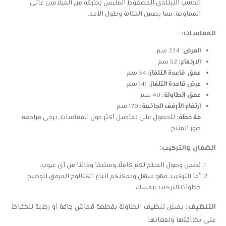
الخشب التيلندي المضغوط الملبس بطبقة من الميلامين عالي
المقاومة، مما يضمن المتانة وطول الأمد.
المقاسات:
العرض:
224 سم
الارتفاع:
52 سم
عمق قاعدة التلفاز:
34 سم
عرض قاعدة التلفاز:
141 سم
عمق الطاولة:
40 سم
ارتفاع الأرفف الجانبية:
170 سم
ملاحظة:
للحصول على تفاصيل أكثر حول المقاسات، يرجى مراجعة
صور المنتج.
الضمان والتركيب:
نضمن وصول المنتج لكم كاملًا وسليمًا وخاليًا من أي عيوب.
أما التركيب، فهو سهل ويمكنكم اتباع الكتالوج المرفق لتوضيح
خطوات التركيب بنفسك.
التنظيف:
يمكن تنظيف الطاولة بقطعة قماش جافة أو رطبة للحفاظ
على نظافتها ولمعانها.