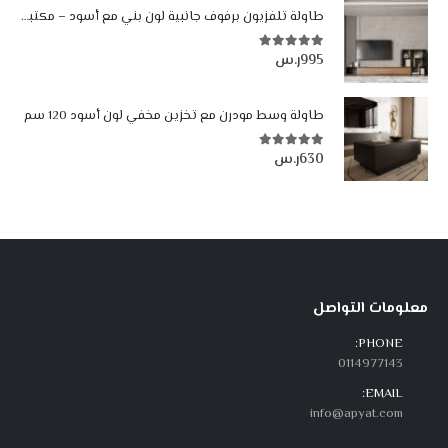
طاولة تلفزيون برفوف جانبية لون بني مع أسود – مكتبة شاشة مودرن 302 سم
995
ر.س
5.00
من أصل 5
طاولة وسط مودرن مع تخزين مخفي لون أسود 120 سم
630
ر.س
5.00
من أصل 5
معلومات التواصل
PHONE:
0114977143
EMAIL:
info@apyat.com