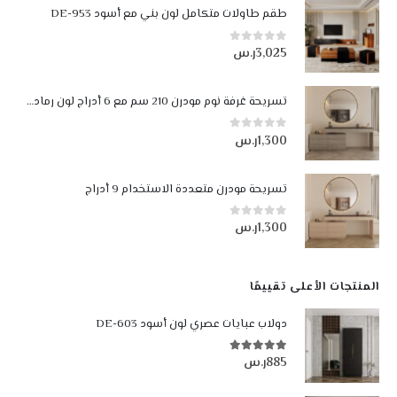
طقم طاولات متكامل لون بني مع أسود DE-953
3,025
ر.س
0
من أصل 5
تسريحة غرفة نوم مودرن 210 سم مع 6 أدراج لون رمادي فاتح ورمادي غامق
1,300
ر.س
0
من أصل 5
تسريحة مودرن متعددة الاستخدام 9 أدراج
1,300
ر.س
0
من أصل 5
المنتجات الأعلى تقييمًا
دولاب عبايات عصري لون أسود DE-603
885
ر.س
5.00
من أصل 5