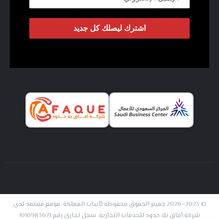
© 2023–2026 جميع الحقوق محفوظة لأبيات المملكة. موقع معتمد لدى
شركة آفاق بلا حدود للخدمات التجارية، سجل تجاري رقم 1010983671