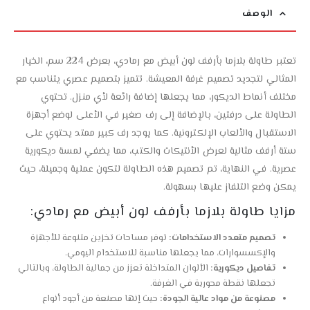
الوصف
تعتبر طاولة بلازما بأرفف لون أبيض مع رمادي، بعرض 224 سم، الخيار
المثالي لتجديد تصميم غرفة المعيشة. تتميز بتصميم عصري يتناسب مع
مختلف أنماط الديكور، مما يجعلها إضافة رائعة لأي منزل. تحتوي
الطاولة على درفتين، بالإضافة إلى رف صغير في الأعلى لوضع أجهزة
الاستقبال والألعاب الإلكترونية. كما يوجد رف كبير ممتد يحتوي على
ستة أرفف مثالية لعرض الأنتيكات والكتب، مما يضفي لمسة ديكورية
عصرية. في النهاية، تم تصميم هذه الطاولة لتكون عملية وجميلة، حيث
يمكن وضع التلفاز عليها بسهولة.
مزايا طاولة بلازما بأرفف لون أبيض مع رمادي:
تصميم متعدد الاستخدامات:
توفر مساحات تخزين متنوعة للأجهزة
والإكسسوارات، مما يجعلها مناسبة للاستخدام اليومي.
تفاصيل ديكورية:
الألوان المتداخلة تعزز من جمالية الطاولة، وبالتالي
تجعلها نقطة محورية في الغرفة.
مصنوعة من مواد عالية الجودة:
حيث إنها مصنعة من أجود أنواع