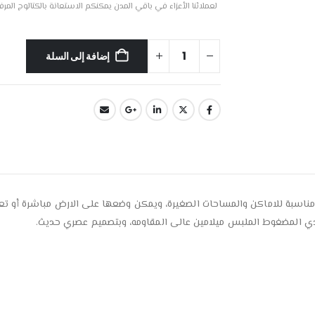
لعملائنا الأعزاء في باقي المدن يمكنكم الاستعانة بالكتالوج المر
إضافة إلى السلة
ازما ويمكن استخدمها كطاولة مدخل، بعرض 140 سم، مناسبة للاماكن والمساحات الصغيرة، ويمكن وضعها ع
لندي المضغوط الملبس ميلامين عالى المقاومه، وبتصميم عصري حديث.