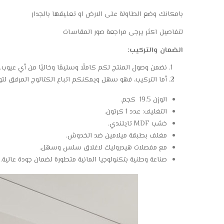
بامكانك وضع الطاولة على الارض او تعليقها بالجدار
لتفاصيل اكثر يرجى مراجعة صور المقاسات
الضمان والتركيب:
نضمن وصول المنتج لكم كاملًا وسليمًا وخاليًا من أي عيوب.
أما التركيب، فهو سهل ويمكنكم اتباع الكتالوج المرفق ل
الوزن 19.5 كجم.
التغليف: عدد 1 كرتون.
خشب MDF تايلندي.
مغلف بطبقة ميلامين ضد الخدوش.
مع مفصلات هيدروليك لاغلاق سلس وسهل.
صناعة وطنية بتكنولوجيا المانية متطورة لضمان جودة عالية.