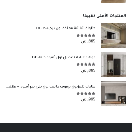
المنتجات الأعلى تقييمًا
طاولة شاشة معلقة لون بيج DE-154
885
ر.س
5.00
من أصل 5
دولاب عبايات عصري لون أسود DE-603
885
ر.س
5.00
من أصل 5
طاولة تلفزيون برفوف جانبية لون بني مع أسود – مكتبة شاشة مودرن 302 سم
995
ر.س
5.00
من أصل 5