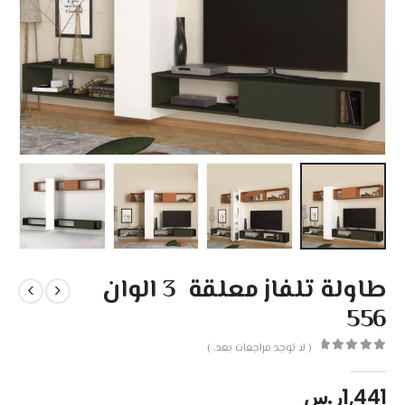
طاولة تلفاز معلقة 3 الوان
556
( لا توجد مراجعات بعد. )
out of 5
0
1,441
ر.س