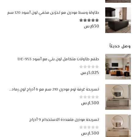
طاولة وسط مودرن مع تخزين مخفي لون أسود 120 سم
630
ر.س
5.00
من أصل 5
وصل حديثاً
طقم طاولات متكامل لون بني مع أسود DE-953
3,025
ر.س
0
من أصل 5
تسريحة غرفة نوم مودرن 210 سم مع 6 أدراج لون رمادي فاتح ورمادي غامق
1,300
ر.س
0
من أصل 5
تسريحة مودرن متعددة الاستخدام 9 أدراج
1,300
ر.س
0
من أصل 5