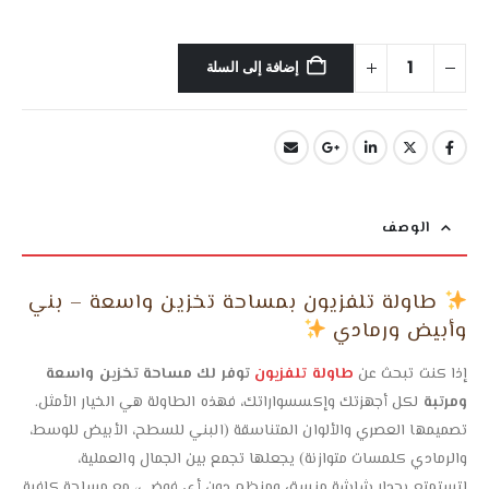
إضافة إلى السلة
الوصف
طاولة تلفزيون بمساحة تخزين واسعة – بني
وأبيض ورمادي
إذا كنت تبحث عن
طاولة تلفزيون
توفر لك مساحة تخزين واسعة
ومرتبة
لكل أجهزتك وإكسسواراتك، فهذه الطاولة هي الخيار الأمثل.
تصميمها العصري والألوان المتناسقة (البني للسطح، الأبيض للوسط،
والرمادي كلمسات متوازنة) يجعلها تجمع بين الجمال والعملية،
لتستمتع بجدار شاشة منسق ومنظم دون أي فوضى، مع مساحة كافية