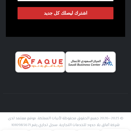
© 2023–2026 جميع الحقوق محفوظة لأبيات المملكة. موقع معتمد لدى
شركة آفاق بلا حدود للخدمات التجارية، سجل تجاري رقم 1010983671