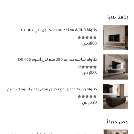
الأكثر طلباً
طاولة شاشة معلقة 280 سم لون بني DE-107
885
ر.س
4.84
من أصل 5
طاولة شاشة جدارية 280 سم لون أسود DE-106
885
ر.س
4.35
من أصل 5
طاولة وسط مودرن مع تخزين مخفي لون أسود 120 سم
630
ر.س
5.00
من أصل 5
وصل حديثاً