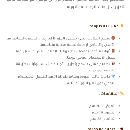
لتخزين كل ما تحتاجه بسهولة ويسر.
مميزات الطاولة:
سطح الطاولة البني يغطي الجزء الأكبر لإبراز الدفء والفخامة، مع
الأبيض والرمادي لإضافة لمسة عصرية متناسقة.
أبواب مزوّدة ببمفصلات هيدروليك لإغلاق سلس وسهل، مما
يجعل الاستخدام اليومي مريحًا.
تصميم عملي يسمح بتخزين الأجهزة والإكسسوارات بطريقة
منظمة دون فوضى.
خامات عالية الجودة ومتانة طويلة الأمد، لتتحمل الاستخدام
اليومي دون تغير اللون أو التلف.
المقاسات:
العرض: 200 سم
العمق: 39 سم
الارتفاع: 28 سم
الخامات والجودة: