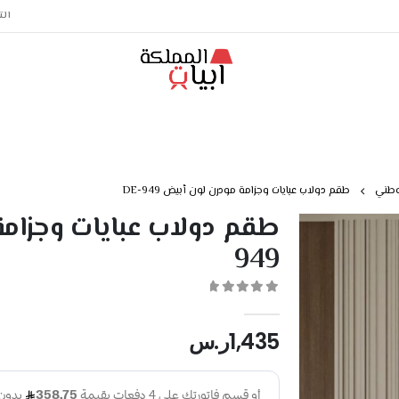
الت
وطني
طقم دولاب عبايات وجزامة مودرن لون أبيض DE-949
949
out of 5
0
1,435
ر.س