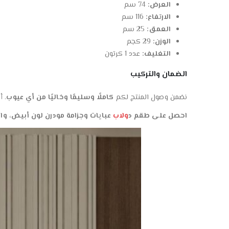
العرض:
74 سم
الارتفاع:
116 سم
العمق:
25 سم
الوزن:
29 كجم
التغليف:
عدد 1 كرتون
الضمان والتركيب
نضمن وصول المنتج لكم
كاملًا وسليمًا وخاليًا من أي عيوب
. 
احصل على طقم د
ولاب
عبايات وجزامة مودرن لون أبيض، 