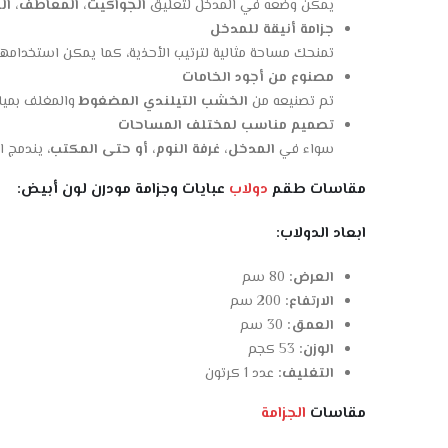
يمكن وضعه في المدخل لتعليق
الجواكيت، المعاطف، ال
جزامة أنيقة للمدخل
تمنحك مساحة مثالية لترتيب الأحذية، كما يمكن استخدام
مصنوع من أجود الخامات
تم تصنيعه من
الخشب التيلندي المضغوط
والمغلف بميلا
تصميم مناسب لمختلف المساحات
سواء في
المدخل، غرفة النوم، أو حتى المكتب
، يندمج 
مقاسات طقم
دولاب
عبايات وجزامة مودرن لون أبيض:
ابعاد الدولاب:
العرض:
80 سم
الارتفاع:
200 سم
العمق:
30 سم
الوزن:
53 كجم
التغليف:
عدد 1 كرتون
مقاسات
الجزامة