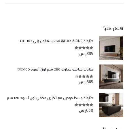
الأكثر طلباً
طاولة شاشة معلقة 280 سم لون بني DE-107
885
ر.س
4.84
من أصل 5
طاولة شاشة جدارية 280 سم لون أسود DE-106
885
ر.س
4.35
من أصل 5
طاولة وسط مودرن مع تخزين مخفي لون أسود 120 سم
630
ر.س
5.00
من أصل 5