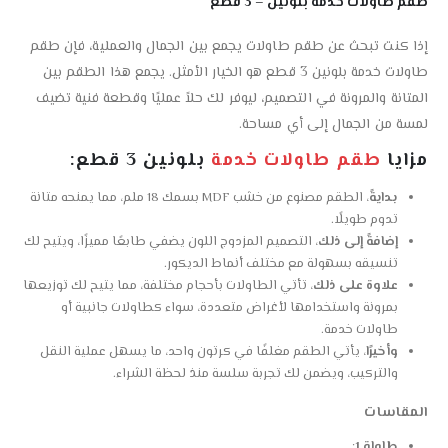
طقم طاولات خدمة بلونين – 3 قطع
إذا كنت تبحث عن طقم طاولات يجمع بين الجمال والعملية، فإن طقم
طاولات خدمة بلونين 3 قطع هو الخيار الأمثل. يجمع هذا الطقم بين
المتانة والمرونة في التصميم، ليوفر لك حلاً عمليًا وقطعة فنية تضيف
لمسة من الجمال إلى أي مساحة.
مزايا
طقم طاولات خدمة
بلونين 3 قطع:
بدايةً
، الطقم مصنوع من خشب MDF بسمك 18 ملم، مما يمنحه متانة
تدوم طويلًا.
إضافةً إلى ذلك
، التصميم المزدوج اللون يضفي طابعًا مميزًا، ويتيح لك
تنسيقه بسهولة مع مختلف أنماط الديكور.
علاوة على ذلك
، تأتي الطاولات بأحجام مختلفة، مما يتيح لك توزيعها
بمرونة واستخدامها لأغراض متعددة، سواء كطاولات جانبية أو
طاولات خدمة.
وأخيرًا
، يأتي الطقم مغلفًا في كرتون واحد، ما يسهل عملية النقل
والتركيب، ويضمن لك تجربة سلسة منذ لحظة الشراء.
المقاسات
طاولة 1
: