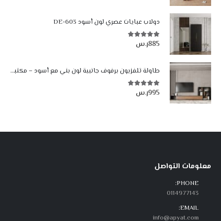
السعر:
من
دولاب عبايات عصري لون أسود DE-603
خلال
885
ر.س
5.00
من أصل 5
طاولة تلفزيون برفوف جانبية لون بني مع أسود – مكتبة شاشة مودرن 302 سم
995
ر.س
5.00
من أصل 5
معلومات التواصل
PHONE:
0114977143
EMAIL:
info@apyat.com