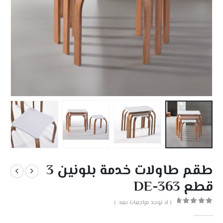
طقم طاولات خدمة بلونين 3
قطع DE-363
( لا توجد مراجعات بعد. )
out of 5
0