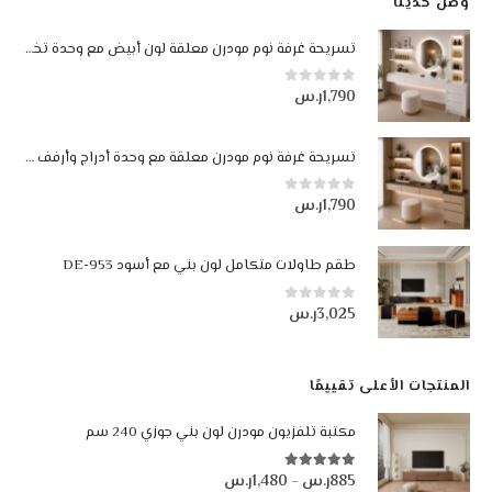
وصل حديثاً
تسريحة غرفة نوم مودرن معلقة لون أبيض مع وحدة تخزين وإضاءة LED
1,790
ر.س
0
من أصل 5
تسريحة غرفة نوم مودرن معلقة مع وحدة أدراج وأرفف مضيئة LED لون بيج وجوزي
1,790
ر.س
0
من أصل 5
طقم طاولات متكامل لون بني مع أسود DE-953
3,025
ر.س
0
من أصل 5
المنتجات الأعلى تقييمًا
مكتبة تلفزيون مودرن لون بني جوزي 240 سم
885
ر.س
1,480
ر.س
5.00
من أصل 5
نطاق
–