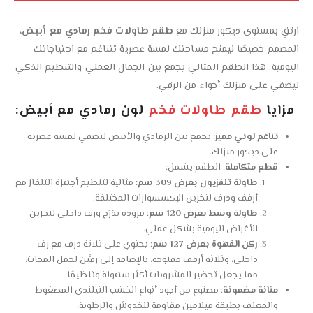
ارتقِ بمستوى ديكور منزلك مع
طقم طاولات فخم رمادي مع أبيض
،
المصمم خصيصًا ليمنح مساحتك لمسة عصرية تتناغم مع احتياجاتك
اليومية. هذا الطقم المثالي يجمع بين الجمال العملي والتنظيم الذكي
ليضفي على منزلك أجواء من الرقي.
مزايا
طقم طاولات فخم
لون رمادي مع أبيض:
تناغم لوني مميز
: يجمع بين الرمادي والأبيض ليضفي لمسة عصرية
على ديكور منزلك.
قطع متكاملة
: الطقم يشمل:
طاولة تلفزيون بعرض 309 سم
: مثالية لتنظيم أجهزة التلفاز مع
أرفف ودرف لتخزين الإكسسوارات المختلفة.
طاولة وسط بعرض 120 سم
: مزودة بدَرَج ورف داخلي لتخزين
الأغراض اليومية بشكل عملي.
ركن القهوة بعرض 127 سم
: يحتوي على ثلاثة درف مع رف
داخلي، وثلاثة أرفف مفتوحة، بالإضافة إلى رفَّين لحمل المجات،
مما يجعل تحضير المشروبات أكثر سهولة وتنظيمًا.
متانة مضمونة
: مصنوع من أجود أنواع الخشب التيلندي المضغوط
والمغلف بطبقة ميلامين مقاومة للخدوش والرطوبة.