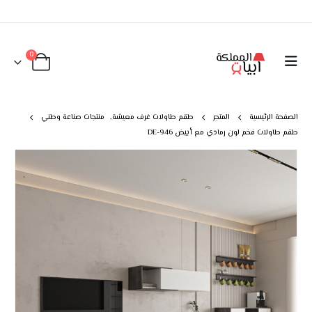
0
الصفحة الرئيسية
المتجر
طقم طاولات غرف معيشة
,
منتجات صناعة وطني
طقم طاولات فخم لون رمادي مع أبيض DE-946