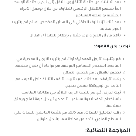
بعد الانتهاء من طاولة التلفزيون، انتقل إلى تركيب طاولة الوسط.
ابدأ بتجميع الهيكل الرئيسي للطاولة من خلال توصيل الأجزاء
الخشبية بواسطة المسامير.
بعد ذلك، ثبّت الرف الداخلي في المكان المخصص له، ثم قم بتثبيت
الدرج بعناية.
تأكد من أن الدرج والرف مثبتان بإحكام لتجنب أي اهتزاز.
تركيب ركن القهوة:
قم بتثبيت الأرجل المعدنية:
أولاً، قم بتثبيت الأرجل المعدنية في
القاعدة. استخدم المسامير المرفقة، مع مراعاة أن تكون محكمة.
تجميع الهيكل
: قم بتجميع الهيكل
ركب الأرفف:
بعد ذلك، قم بتثبيت الأرفف الثلاثة داخل الدرف، مع
التأكد من توجيهها بشكل صحيح.
ثبت الدرف:
ثم، قم بتثبيت الدرف الثلاثة في مكانها المناسب
باستخدام المفكات والمسامير. تأكد من أن كل درفة تفتح ويغلق
بسلاسة.
ركب الحاملين للمجات:
بعد ذلك، قم بتثبيت الحاملين للمجات على
السطح العلوي. تأكد من محاذاتهما بشكل متوازن.
المراجعة النهائية: