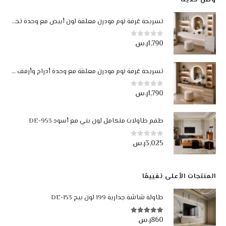
وصل حديثاً
تسريحة غرفة نوم مودرن معلقة لون أبيض مع وحدة تخزين وإضاءة LED
1,790
ر.س
0
من أصل 5
تسريحة غرفة نوم مودرن معلقة مع وحدة أدراج وأرفف مضيئة LED لون بيج وجوزي
1,790
ر.س
0
من أصل 5
طقم طاولات متكامل لون بني مع أسود DE-953
3,025
ر.س
0
من أصل 5
المنتجات الأعلى تقييمًا
طاولة شاشة جدارية 199 لون بيج DE-153
860
ر.س
5.00
من أصل 5