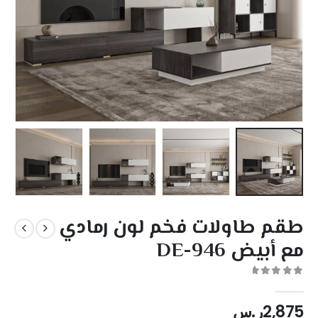
طقم طاولات فخم لون رمادي
مع أبيض DE-946
out of 5
0
2,875
ر.س