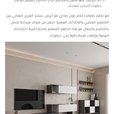
أما التركيب، فهو سهل ويمكنكم اتباع الكتالوج المرفق لتوضيح
خطوات التركيب بنفسك.
مع طقم طاولات فخم بلون رمادي مع أبيض، ستجد المزيج المثالي بين
التصميم العصري والوظائف العملية. اجعل من منزلك مساحة تنبض
بالتنظيم والجمال مع هذا الطقم المصمم بعناية لتلبية احتياجاتك
اليومية وإضفاء لمسة راقية على ديكورك.