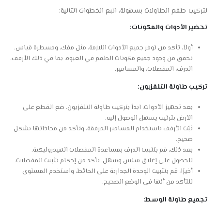
لتركيب طقم الطاولات بسهولة، اتبع الخطوات التالية:
تحضير الأدوات والمكونات:
أولاً، تأكد من توفر جميع الأدوات اللازمة، مثل مفك، ومسطرة قياس.
تحقق من وجود جميع مكونات الطقم في العبوة، بما في ذلك الأرفف،
الدرف، المفصلات، والمسامير.
تركيب طاولة التلفزيون:
بعد تجهيز الأدوات، ابدأ بتركيب طاولة التلفزيون. ضع القطع على
الأرض بترتيب يسهل الوصول إليه.
ثبّت الأرفف باستخدام المسامير المرفقة، وتأكد من محاذاتها بشكل
صحيح.
بعد ذلك، قم بتثبيت الدرف بمساعدة المفصلات الهيدروليكية.
للحصول على إغلاق سلس وسهل، تأكد من إحكام تثبيت المفصلات.
أخيرًا، قم بتثبيت الوحدة الجدارية على الحائط، واستخدم المستوى
للتأكد من أنها في الوضع الصحيح.
تجميع طاولة الوسط: