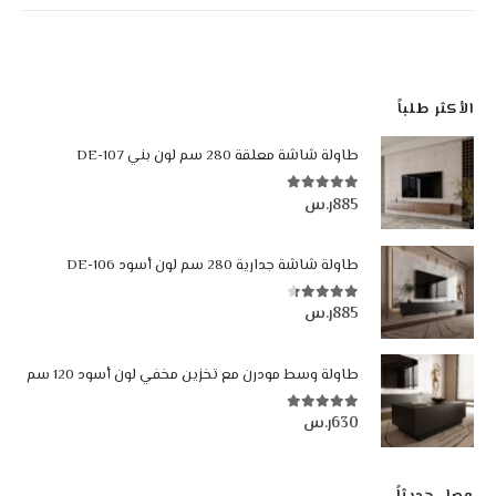
الأكثر طلباً
طاولة شاشة معلقة 280 سم لون بني DE-107
885
ر.س
4.84
من أصل 5
طاولة شاشة جدارية 280 سم لون أسود DE-106
885
ر.س
4.35
من أصل 5
طاولة وسط مودرن مع تخزين مخفي لون أسود 120 سم
630
ر.س
5.00
من أصل 5