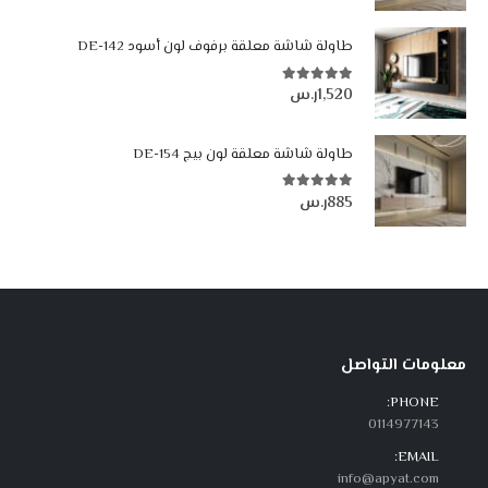
طاولة شاشة معلقة برفوف لون أسود DE-142
1,520
ر.س
5.00
من أصل 5
طاولة شاشة معلقة لون بيج DE-154
885
ر.س
5.00
من أصل 5
معلومات التواصل
PHONE:
0114977143
EMAIL:
info@apyat.com