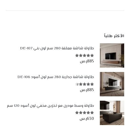
الأكثر طلباً
طاولة شاشة معلقة 280 سم لون بني DE-107
885
ر.س
4.84
من أصل 5
طاولة شاشة جدارية 280 سم لون أسود DE-106
885
ر.س
4.35
من أصل 5
طاولة وسط مودرن مع تخزين مخفي لون أسود 120 سم
630
ر.س
5.00
من أصل 5