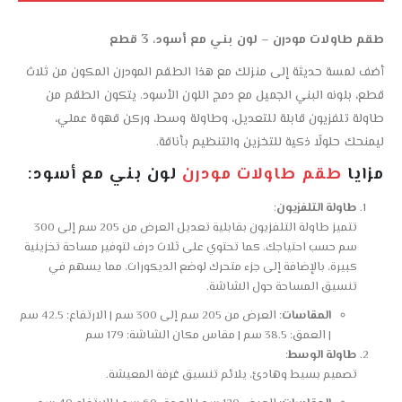
طقم طاولات مودرن – لون بني مع أسود، 3 قطع
أضف لمسة حديثة إلى منزلك مع هذا الطقم المودرن المكون من ثلاث
قطع، بلونه البني الجميل مع دمج اللون الأسود. يتكون الطقم من
طاولة تلفزيون قابلة للتعديل، وطاولة وسط، وركن قهوة عملي،
ليمنحك حلولًا ذكية للتخزين والتنظيم بأناقة.
مزايا
طقم طاولات مودرن
لون بني مع أسود:
طاولة التلفزيون
:
تتميز طاولة التلفزيون بقابلية تعديل العرض من 205 سم إلى 300
سم حسب احتياجك. كما تحتوي على ثلاث درف لتوفير مساحة تخزينية
كبيرة، بالإضافة إلى جزء متحرك لوضع الديكورات، مما يسهم في
تنسيق المساحة حول الشاشة.
المقاسات
: العرض من 205 سم إلى 300 سم | الارتفاع: 42.5 سم
| العمق: 38.5 سم | مقاس مكان الشاشة: 179 سم
طاولة الوسط
:
تصميم بسيط وهادئ، يلائم تنسيق غرفة المعيشة.