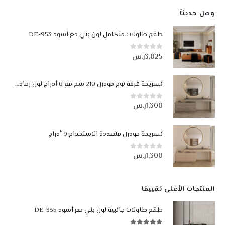
وصل حديثاً
طقم طاولات متكامل لون بني مع أسود DE-953
3,025
ر.س
0
من أصل 5
تسريحة غرفة نوم مودرن 210 سم مع 6 أدراج لون رمادي فاتح ورمادي غامق
1,300
ر.س
0
من أصل 5
تسريحة مودرن متعددة الاستخدام 9 أدراج
1,300
ر.س
0
من أصل 5
المنتجات الأعلى تقييمًا
طقم طاولات جانبية لون بني مع أسود DE-335