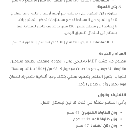
المقاسات
: العرض 120 سم | العمق 60 سم | الارتفاع 40 سم
ركن القهوة
:
يحتوي ركن القهوة على درفتين مع أربعة أرفف داخلية، ورف مفتوح
لتوفير المزيد من المساحة لوضع مستلزمات تحضير المشروبات.
بالإضافة إلى سطح بعرض 120 سم، يوجد رف حامل للمجات، مما
يسهم في اكتمال تنسيق الركن.
المقاسات
: العرض 120 سم | الارتفاع 88 سم | العمق 39 سم
المواد والجودة
مصنوع من خشب MDF تايلندي عالي الجودة، ومغلف بطبقة ميلامين
مقاومة للخدوش، مع مفصلات هيدروليك تضمن إغلاقًا سلسًا وسهلاً
للأبواب. يتميز الطقم بتصنيع محلي بتكنولوجيا ألمانية متطورة، لضمان
قوة تحمل وأداء طويل الأمد.
التغليف والوزن
يأتي الطقم مغلفًا في ثلاث كراتين ليسهل النقل:
وزن الطاولة التلفزيون
: 45 كجم
وزن طاولة الوسط
: 33 كجم
وزن ركن القهوة
: 47 كجم