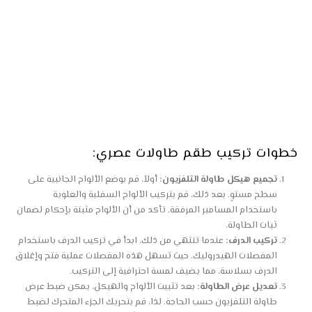
خطوات تركيب
طقم
طاولات عصري:
تجميع هيكل طاولة التلفزيون:
أولاً، قم بوضع الألواح الجانبية على
سطح مستوٍ. بعد ذلك، قم بتركيب الألواح السفلية والعلوية
باستخدام المسامير المرفقة. تأكد من أن الألواح مثبتة بإحكام لضمان
ثبات الطاولة.
تركيب الدرف:
عندما تنتهي من ذلك، ابدأ في تركيب الدرف باستخدام
المفصلات الهيدروليك. حيث تسهل هذه المفصلات عملية فتح وإغلاق
الدرف بسلاسة، مما يضيف لمسة احترافية إلى التركيب.
تعديل عرض الطاولة:
بعد تثبيت الألواح والهيكل، يمكن ضبط عرض
طاولة التلفزيون حسب الحاجة. لذا، قم بتحريك الجزء المتحرك لضبط