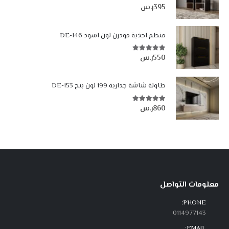
395
ر.س
5.00
من أصل 5
منظم احذية مودرن لون اسود DE-146
550
ر.س
5.00
من أصل 5
طاولة شاشة جدارية 199 لون بيج DE-153
860
ر.س
5.00
من أصل 5
معلومات التواصل
PHONE:
0114977143
EMAIL: