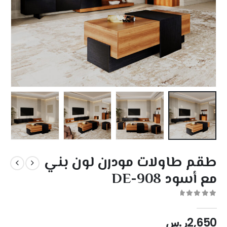
طقم طاولات مودرن لون بني
مع أسود DE-908
out of 5
0
2,650
ر.س