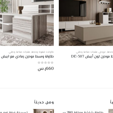
خدمة
,
عروض
,
منتجات صناعة وطني
طاولات قهوة وخدمة
,
منتجات صناعة وطني
درن لون أبيض DE-307
طاولة وسط مودرن رمادي مع ابيض DE-305
0
من أصل 5
660
ر.س
ً
وصل حديثاً