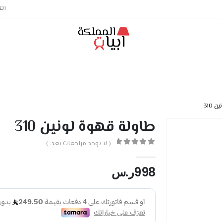
الت
 310
طاولة قهوة لونين 310
( لا توجد مراجعات بعد. )
out of 5
0
998
ر.س