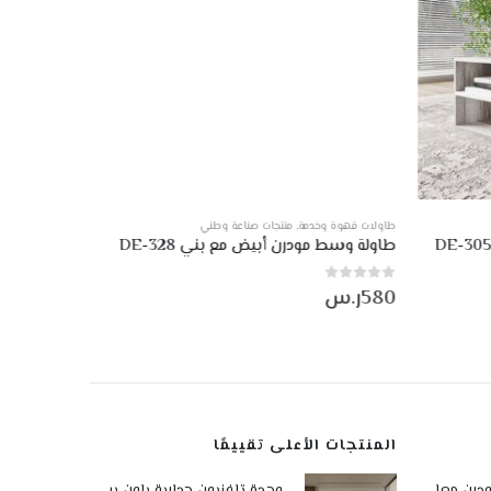
طاولات قهوة وخدمة
,
منتجات صناعة وطني
طاولات قهوة 
طاولة وسط مودرن أبيض مع بني DE-328
طاولة وسط م
0
من أصل 5
0
من أصل 5
580
ر.س
660
ر.س
المنتجات الأعلى تقييمًا