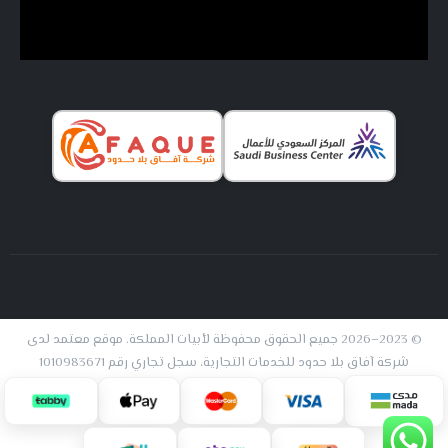
© 2023–2026 جميع الحقوق محفوظة لأبيات المملكة. موقع معتمد لدى
شركة آفاق بلا حدود للخدمات التجارية، سجل تجاري رقم 1010983671