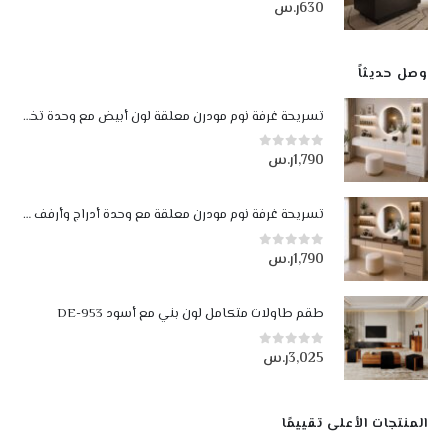
630
ر.س
5.00
من أصل 5
وصل حديثاً
تسريحة غرفة نوم مودرن معلقة لون أبيض مع وحدة تخزين وإضاءة LED
1,790
ر.س
0
من أصل 5
تسريحة غرفة نوم مودرن معلقة مع وحدة أدراج وأرفف مضيئة LED لون بيج وجوزي
1,790
ر.س
0
من أصل 5
طقم طاولات متكامل لون بني مع أسود DE-953
3,025
ر.س
0
من أصل 5
المنتجات الأعلى تقييمًا