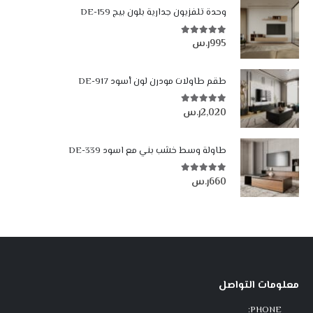
وحدة تلفزيون جدارية بلون بيج DE-159
995
ر.س
5.00
من أصل 5
طقم طاولات مودرن لون أسود DE-917
2,020
ر.س
5.00
من أصل 5
طاولة وسط خشب بني مع اسود DE-339
660
ر.س
5.00
من أصل 5
معلومات التواصل
PHONE: