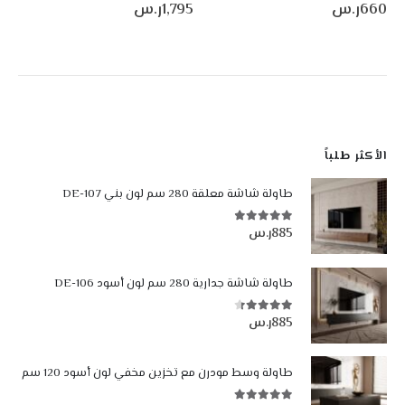
660
ر.س
1,795
ر.س
0
من أصل 5
0
من أصل 5
الأكثر طلباً
طاولة شاشة معلقة 280 سم لون بني DE-107
885
ر.س
4.84
من أصل 5
طاولة شاشة جدارية 280 سم لون أسود DE-106
885
ر.س
4.35
من أصل 5
طاولة وسط مودرن مع تخزين مخفي لون أسود 120 سم