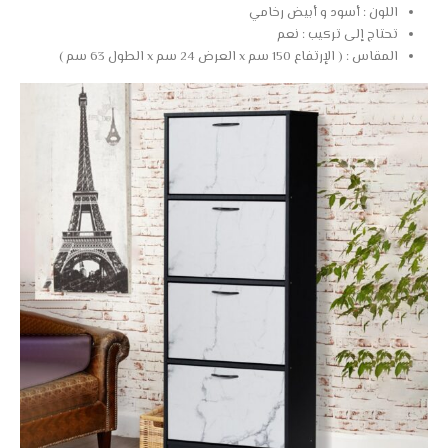
اللون : أسود و أبيض رخامي
تحتاج إلى تركيب : نعم
المقاس : ( الإرتفاع 150 سم x العرض 24 سم x الطول 63 سم )