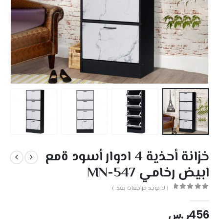
خزانة أحذية 4 ادوار أسود ةمع
ابيض رخامي MN-547
( لا توجد مراجعات بعد. )
out of 5
0
456
ر.س