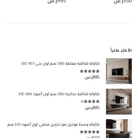
550
ر.س
995
ر.س
الأكثر طلباً
طاولة شاشة معلقة 280 سم لون بني DE-107
885
ر.س
4.84
من أصل 5
طاولة شاشة جدارية 280 سم لون أسود DE-106
885
ر.س
4.35
من أصل 5
طاولة وسط مودرن مع تخزين مخفي لون أسود 120 سم
5.00
من أصل 5