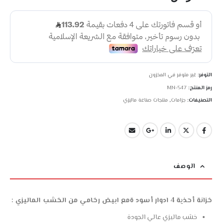
التوفر:
غير متوفر في المخزون
رمز المنتج:
MN-547
التصنيفات:
جزامات
,
منتجات صناعة ماليزي
الوصف
خزانة أحذية 4 ادوار أسود ةمع ابيض رخامي من الخشب الماليزي :
خشب ماليزي عالي الجودة