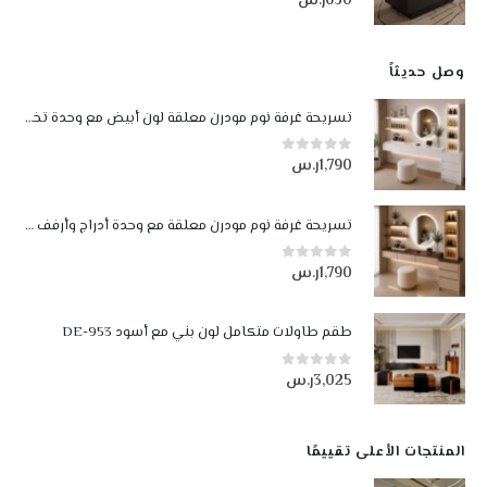
630
ر.س
وصل حديثاً
تسريحة غرفة نوم مودرن معلقة لون أبيض مع وحدة تخزين وإضاءة LED
1,790
ر.س
0
من أصل 5
تسريحة غرفة نوم مودرن معلقة مع وحدة أدراج وأرفف مضيئة LED لون بيج وجوزي
1,790
ر.س
0
من أصل 5
طقم طاولات متكامل لون بني مع أسود DE-953
3,025
ر.س
0
من أصل 5
المنتجات الأعلى تقييمًا