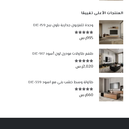
المنتجات الأعلى تقييمًا
وحدة تلفزيون جدارية بلون بيج DE-159
995
ر.س
5.00
من أصل 5
طقم طاولات مودرن لون أسود DE-917
2,020
ر.س
5.00
من أصل 5
طاولة وسط خشب بني مع اسود DE-339
660
ر.س
5.00
من أصل 5