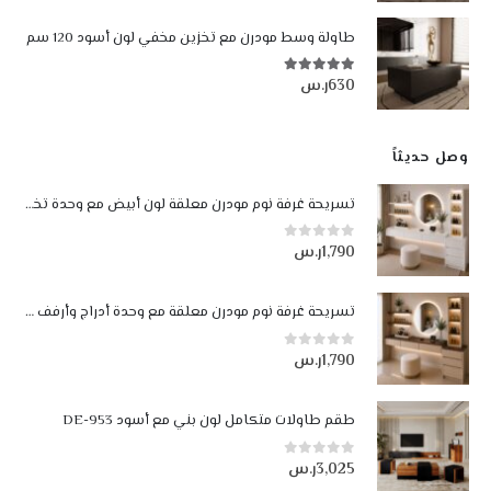
طاولة وسط مودرن مع تخزين مخفي لون أسود 120 سم
630
ر.س
5.00
من أصل 5
وصل حديثاً
تسريحة غرفة نوم مودرن معلقة لون أبيض مع وحدة تخزين وإضاءة LED
1,790
ر.س
0
من أصل 5
تسريحة غرفة نوم مودرن معلقة مع وحدة أدراج وأرفف مضيئة LED لون بيج وجوزي
1,790
ر.س
0
من أصل 5
طقم طاولات متكامل لون بني مع أسود DE-953
3,025
ر.س
0
من أصل 5