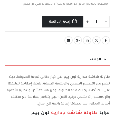
الاستعانة بالكتالوج المرفق مع المنتج للتركيب أو الاستعانة بفني من قبلكم
إضافة إلى السلة
الوصف
طاولة شاشة جدارية لون بيج
هي خيار مثالي لغرفة المعيشة، حيث
تجمع بين التصميم العصري والوظيفة العملية. بفضل إمكانية تعليقها
على الحائط، تتيح لك هذه الطاولة توفير مساحة أكبر وتنظيم الأجهزة
والإكسسوارات بشكل مرتب. اللون البيج يتناغم بسلاسة مع مختلف
أنماط الديكور، مما يجعلها إضافة رائعة لأي منزل.
مزايا
طاولة شاشة جدارية
لون بيج