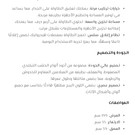
خيارات تركيب مرنة
: يمكنك تعليق الطاولة على الجدار، مما يساعد
في توفير المساحة وتنظيم الأجهزة بطريقة مريحة.
مساحة تخزين واسعة
: تحتوي الطاولة على أربع درف، مما يمنحك
إمكانية تخزين الأجهزة والمستلزمات بشكل مرتب.
نظام إغلاق سلس
: تتميز الطاولة بمفصلات هيدروليك تضمن إغلاقًا
ناعمًا وسهلًا، مما يعزز تجربة الاستخدام اليومية.
الجودة والتصميم
تصنيع عالي الجودة
: مصنوعة من أجود أنواع الخشب التيلندي
المضغوط، والمغلف بطبقة من الميلامين المقاوم للخدوش
والرطوبة، مما يضمن متانتها وطول عمرها.
تصميم عصري
: يضفي اللون البيج مظهرًا هادئًا يتناسب مع جميع
ألوان وأشكال الأثاث.
المواصفات
العرض
: 199 سم
الارتفاع
: 35 سم
العمق
: 39 سم