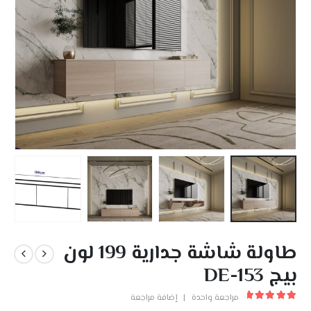
طاولة شاشة جدارية 199 لون
بيج DE-153
مراجعة واحدة
|
إضافة مراجعة
out of 5
5.00