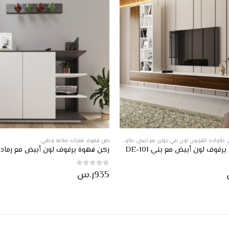
,
طاولات تلفزيون لون بني جوزي مع ابيض
,
طاولات تلفزيون معلقة
ركن قهوة
,
,
منتجات صناعة وطني
طاولات لون بني جوزي
,
عروض
,
منتجات
برفوف لون أبيض مع بني DE-101
0
من أصل 5
935
ر.س