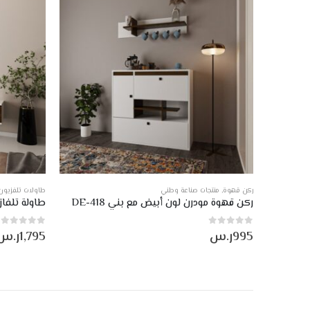
ركن قهوة
,
منتجات صناعة وطني
طاولات تلفزيون
D
ركن قهوة مودرن لون أبيض مع بني DE-418
طاولة تلفاز 
0
من أصل 5
0
من أصل 5
995
ر.س
1,795
ر.س