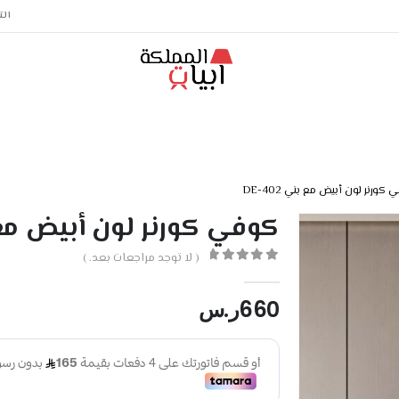
الت
كورنر لون أبيض مع بني DE-402
كوفي كورنر لون أبيض مع بني 
( لا توجد مراجعات بعد. )
out of 5
0
660
ر.س