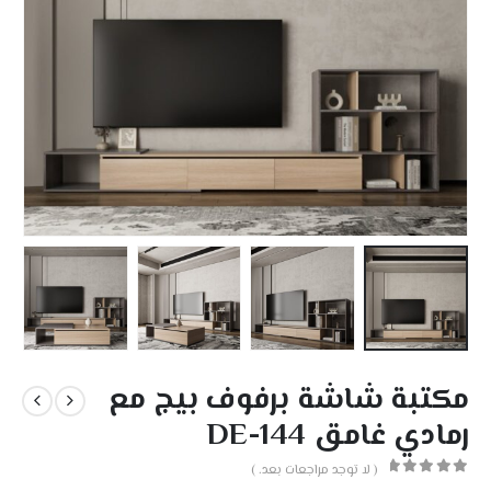
مكتبة شاشة برفوف بيج مع
رمادي غامق DE-144
( لا توجد مراجعات بعد. )
out of 5
0