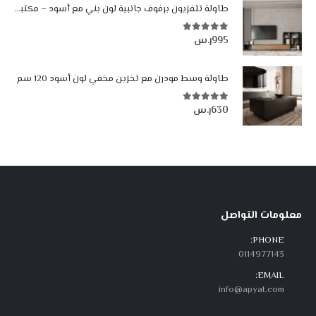
طاولة تلفزيون برفوف جانبية لون بني مع أسود – مكتبة شاشة مودرن 302 سم
995
ر.س
5.00
من أصل 5
طاولة وسط مودرن مع تخزين مخفي لون أسود 120 سم
630
ر.س
5.00
من أصل 5
معلومات التواصل
PHONE:
0114977143
EMAIL:
info@apyat.com