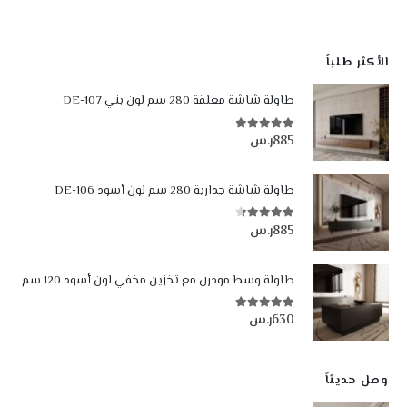
الأكثر طلباً
طاولة شاشة معلقة 280 سم لون بني DE-107
885
ر.س
4.84
من أصل 5
طاولة شاشة جدارية 280 سم لون أسود DE-106
885
ر.س
4.35
من أصل 5
طاولة وسط مودرن مع تخزين مخفي لون أسود 120 سم
630
ر.س
5.00
من أصل 5
وصل حديثاً