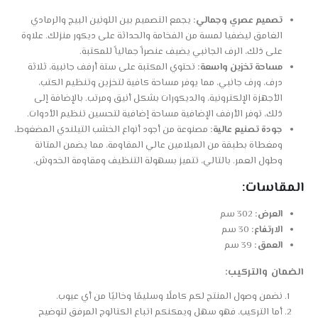
تصميم عصري وجمالي:
يجمع التصميم بين اللونين البيج والرمادي
الغامق ليضفيا لمسة من الفخامة والحداثة على ديكور منزلك. علاوة
على ذلك، الرف الجانبي يضيف عنصراً جمالياً للمكتبة.
مساحة تخزين واسعة:
تحتوي المكتبة على ستة أرفف جانبية، ثلاثة
درف، ورف جانبي، مما يوفر مساحة كافية لتخزين وتنظيم الكتب،
الأجهزة الإلكترونية، والديكورات بشكل أنيق ومرتب. بالإضافة إلى
ذلك، توفر الأرفف الإضافية مساحة إضافية لتحسين تنظيم الأدوات.
جودة تصنيع عالية:
مصنوعة من أجود أنواع الخشب التيلندي المضغوط،
ومغطاة بطبقة من الميلامين عالي المقاومة، مما يضمن المتانة
وطول العمر. بالتالي، تتميز بسهولة التنظيف ومقاومة الخدوش.
المقاسات:
العرض:
302 سم
الارتفاع:
30 سم
العمق:
39 سم
الضمان والتركيب:
نضمن وصول المنتج لكم كاملًا وسليمًا وخاليًا من أي عيوب.
أما التركيب، فهو سهل ويمكنكم اتباع الكتالوج المرفق لتوضيح