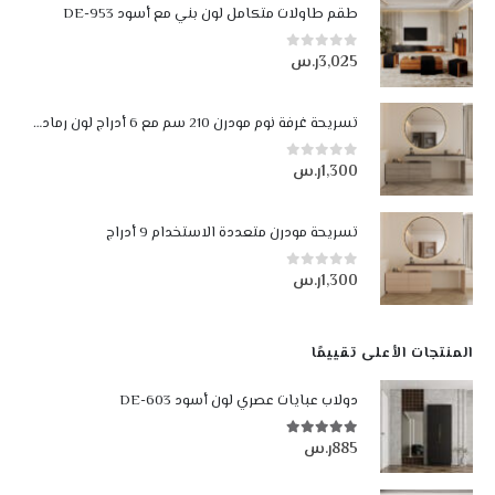
طقم طاولات متكامل لون بني مع أسود DE-953
3,025
ر.س
0
من أصل 5
تسريحة غرفة نوم مودرن 210 سم مع 6 أدراج لون رمادي فاتح ورمادي غامق
1,300
ر.س
0
من أصل 5
تسريحة مودرن متعددة الاستخدام 9 أدراج
1,300
ر.س
0
من أصل 5
المنتجات الأعلى تقييمًا
دولاب عبايات عصري لون أسود DE-603
885
ر.س
5.00
من أصل 5