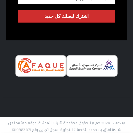
© 2023–2026 جميع الحقوق محفوظة لأبيات المملكة. موقع معتمد لدى
شركة آفاق بلا حدود للخدمات التجارية، سجل تجاري رقم 1010983671