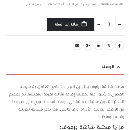
الاستعانة بالكتالوج المرفق مع المنتج للتركيب أو الاستعانة بفني من قبلكم
إضافة إلى السلة
الوصف
مكتبة شاشة برفوف باللونين البيج والرمادي الغامق بتصميمها
العصري والأنيق، مما يجعلها إضافة مثالية لغرفة المعيشة. تم تصميم
المكتبة لتكون عملية وجمالية في الوقت نفسه، تحتوي على مجموعة
من الأرفف الجانبية، الأدراج، ورف جانبي، مما يوفر مساحة تخزينية
واسعة ومنظمة.
مزايا مكتبة شاشة برفوف: